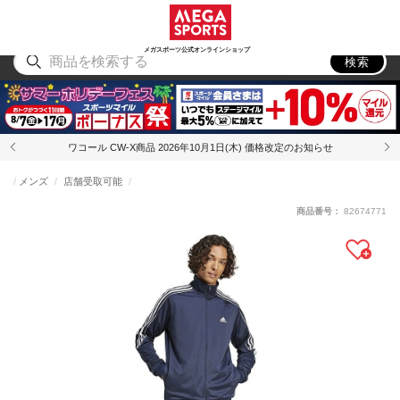
スポーツ
アウトドア
ブランド
アイテム
から探す
から探す
から探す
から探す
メガスポーツ公式オンラインショップ
検索
ワコール CW-X商品 2026年10月1日(木) 価格改定のお知らせ
メンズ
店舗受取可能
商品番号：
82674771