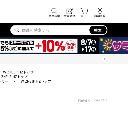
商品検索
会員登録
カート
店舗情報
検索
W ZNEJP HZトップ
 ZNEJP HZトップ
ーカー
>
W ZNEJP HZトップ
商品番号：
82677279