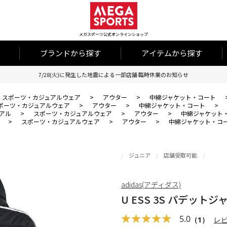
メガスポーツ公式オンラインショップ
ブランドから探す
アイテムから探す
7/28(火)に発生した地震による一部店舗 臨時休業のお知らせ
スポーツ・カジュアルウェア
>
アウター
>
中綿ジャケット・コート
ポーツ・カジュアルウェア
>
アウター
>
中綿ジャケット・コート
>
アル
>
スポーツ・カジュアルウェア
>
アウター
>
中綿ジャケット
>
スポーツ・カジュアルウェア
>
アウター
>
中綿ジャケット・コ
ジュニア
店舗受取可能
adidas(アディダス)
U ESS 3S パデット
5.0
（1）
レ