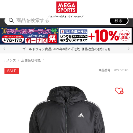
スポーツ
アウトドア
ブランド
アイテム
から探す
から探す
から探す
から探す
メガスポーツ公式オンラインショップ
検索
ゴールドウィン商品 2026年8月25日(火) 価格改定のお知らせ
メンズ
店舗受取可能
商品番号：
82706193
SALE