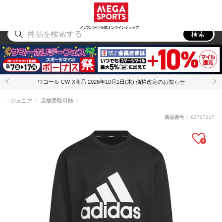
スポーツ
アウトドア
ブランド
アイテム
から探す
から探す
から探す
から探す
メガスポーツ公式オンラインショップ
検索
ワコール CW-X商品 2026年10月1日(木) 価格改定のお知らせ
ジュニア
店舗受取可能
商品番号：
82707217