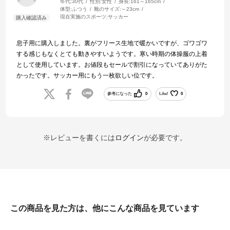
年代:
30代
性別:
女性
身長:
161～165cm
体型:
ふつう
靴のサイズ:
～23cm
現在実施のスポーツ:
サッカー
息子用に購入しました。裏がフリース生地で暖かいですが、ゴワゴワ
する感じもなくとても動きやすいようです。寒い時期の体操服の上着
として使用しています。お値段もセールで割引になっていてありがた
かったです。サッカー用にもう一枚欲しい位です。
参考になった
0
Like!
0
※レビューを書くには
ログイン
が必要です。
この商品を見た方は、他にこんな商品を見ています