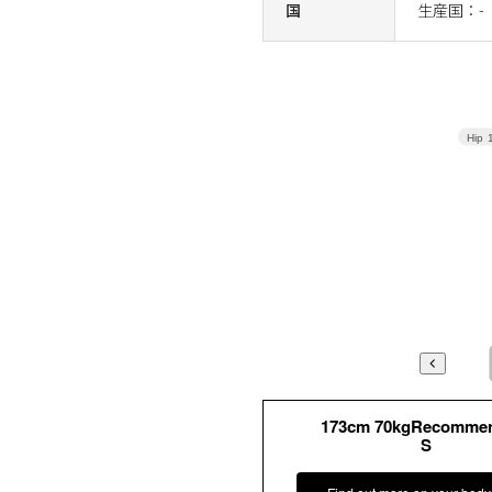
国
生産国：-
Hip
173cm 70kgRecomme
S