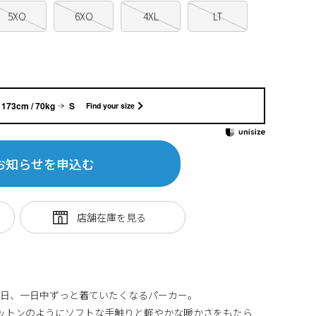
5XO
6XO
4XL
LT
173cm / 70kg
S
Find your size
お知らせを申込む
.E.」毎日、一日中ずっと着ていたくなるパーカー。
ットンのようにソフトな手触りと軽やかな暖かさをもたら