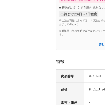
■ 複数点ご注文で在庫が揃わない
出荷までに4日～7日程度
※ご注文商品によっては、１点注文でも
おまとめのため）
※繁忙期（年末年始やゴールデンウィー
す。
詳し
特徴
商品番号
82711896
品番
KTJ51 JF24
素材・生産
-