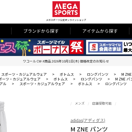
メガスポーツ公式オンラインショップ
ブランドから探す
アイテムから探す
ワコール CW-X商品 2026年10月1日(木) 価格改定のお知らせ
スポーツ・カジュアルウェア
>
ボトムス
>
ロングパンツ
>
M ZN
ポーツ・カジュアルウェア
>
ボトムス
>
ロングパンツ
>
M ZNE 
アル
>
スポーツ・カジュアルウェア
>
ボトムス
>
ロングパンツ
メンズ
店舗受取可能
adidas(アディダス)
M ZNE パンツ