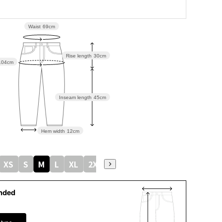
Waist
69cm
Rise length
30cm
104cm
Inseam length
45cm
Hem width
12cm
XS
S
M
L
XL
2XL
nded