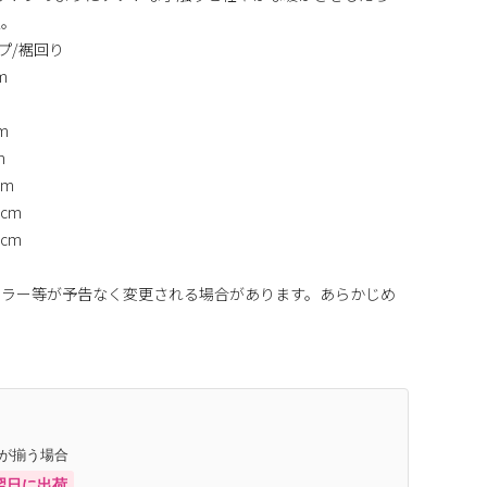
立。
プ/裾回り
m
m
m
cm
8cm
8cm
カラー等が予告なく変更される場合があります。あらかじめ
庫が揃う場合
翌日に出荷