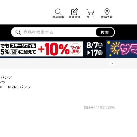
商品検索
会員登録
カート
店舗情報
検索
E パンツ
パンツ
>
M ZNE パンツ
商品番号：
82711896