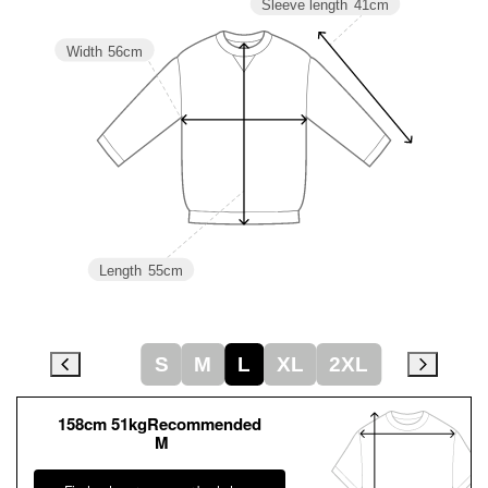
Sleeve length
41cm
Width
56cm
Length
55cm
S
M
L
XL
2XL
158cm 51kgRecommended
M