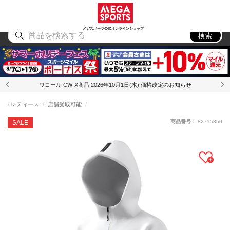
スポーツ
アウトドア
ブランド
アイテム
から探す
から探す
から探す
から探す
メガスポーツ公式オンラインショップ
検索
ワコール CW-X商品 2026年10月1日(木) 価格改定のお知らせ
レディース
店舗受取可能
商品番号：
82715350
SALE