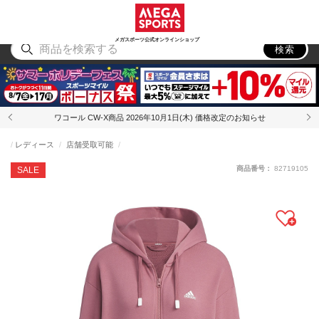
スポーツ
アウトドア
ブランド
アイテム
から探す
から探す
から探す
から探す
メガスポーツ公式オンラインショップ
検索
ワコール CW-X商品 2026年10月1日(木) 価格改定のお知らせ
レディース
店舗受取可能
商品番号：
82719105
SALE