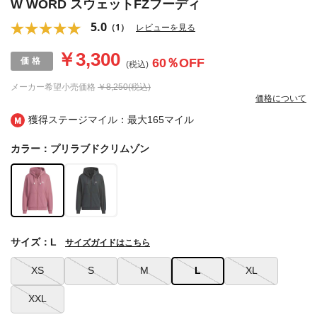
W WORD スウェットFZフーディ
5.0
（1）
レビューを見る
￥3,300
60
％OFF
(税込)
メーカー希望小売価格
￥8,250(税込)
価格について
獲得ステージマイル：最大
165マイル
カラー：プリラブドクリムゾン
サイズ：L
サイズガイドはこちら
XS
S
M
L
XL
XXL