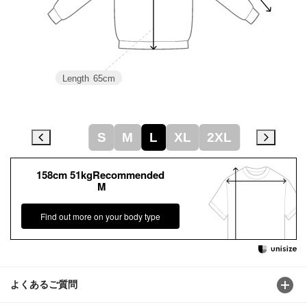
Length
65cm
S
M
L
XL
2XL
158cm 51kgRecommended
M
Find out more on your body type
よくあるご質問