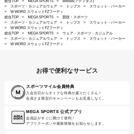
総合TOP
>
MEGA SPORTS
>
adidas(アディダス)
>
スポーツ・カジュアルウェア
>
トップス
>
スウェット・パーカー
>
W WORD スウェットFZフーディ
総合TOP
>
MEGA SPORTS
>
競技・スポーツ
>
スポーツ・カジュアルウェア
>
トップス
>
スウェット・パーカー
>
W WORD スウェットFZフーディ
総合TOP
>
MEGA SPORTS
>
ウェア・スポーツ・カジュアル
>
スポーツ・カジュアルウェア
>
トップス
>
スウェット・パーカー
>
W WORD スウェットFZフーディ
お得で便利なサービス
スポーツマイル会員特典
入会当日からオトクな特典が盛りだくさん！
会員さま限定のキャンペーンもお見逃しなく。
MEGA SPORTS 公式アプリ
会員証がすぐに開けて便利！
アプリクーポンや最新情報をお知らせします。