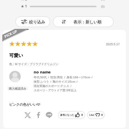
★
1
(0)
絞り込み
表示：新しい順
2025.5.17
可愛い
色：M
サイズ：プリラブドクリムゾン
no name
年代:
50代
性別:
男性
身長:
166～170cm
体型:
ふつう
靴のサイズ:
25cm
現在実施のスポーツ:
テニス
スポーツ・アウトドア歴:
3年以上
ピンクの色がいい🩷
参考になった
0
Like!
0