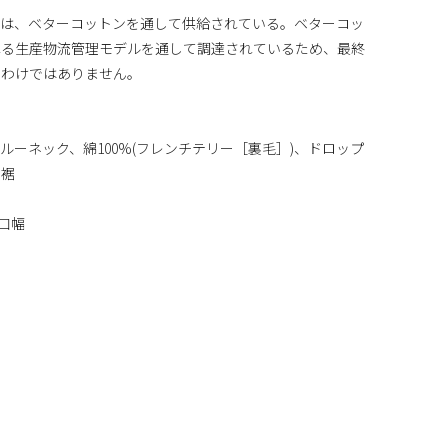
ンは、ベターコットンを通して供給されている。ベターコッ
れる生産物流管理モデルを通して調達されているため、最終
るわけではありません。
ーネック、綿100%(フレンチテリー［裏毛］)、ドロップ
と裾
袖口幅