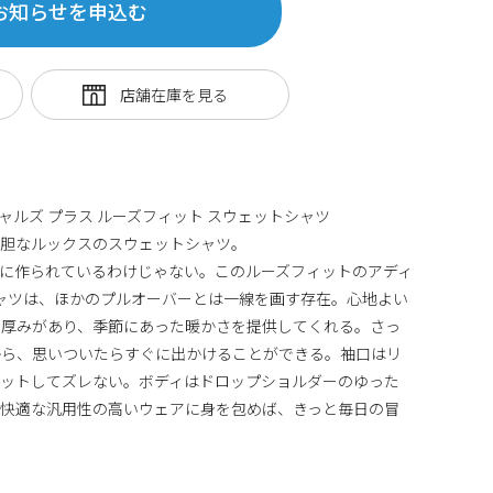
お知らせを申込む
ャルズ プラス ルーズフィット スウェットシャツ
大胆なルックスのスウェットシャツ。
に作られているわけじゃない。このルーズフィットのアディ
シャツは、ほかのプルオーバーとは一線を画す存在。心地よい
な厚みがあり、季節にあった暖かさを提供してくれる。さっ
から、思いついたらすぐに出かけることができる。袖口はリ
ィットしてズレない。ボディはドロップショルダーのゆった
で快適な汎用性の高いウェアに身を包めば、きっと毎日の冒