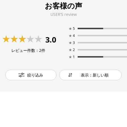
お客様の声
USER’S review
★
5
★
4
3.0
★
3
★
2
レビュー件数：
2
件
★
1
絞り込み
表示：新しい順