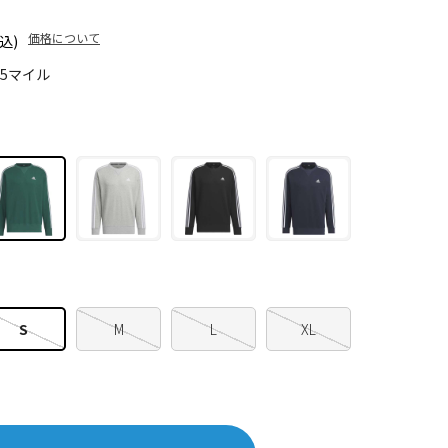
価格について
込)
75マイル
S
M
L
XL