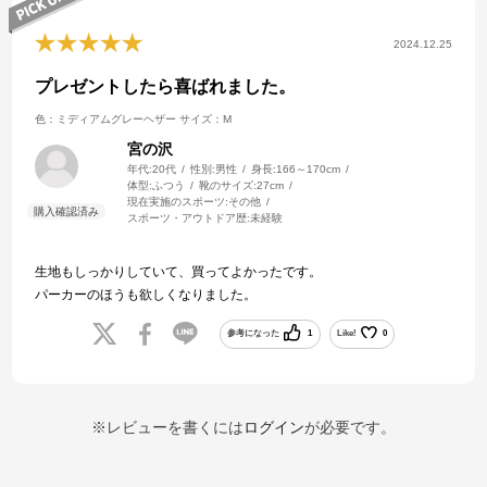
2024.12.25
プレゼントしたら喜ばれました。
色：ミディアムグレーヘザー
サイズ：M
宮の沢
年代:
20代
性別:
男性
身長:
166～170cm
体型:
ふつう
靴のサイズ:
27cm
現在実施のスポーツ:
その他
スポーツ・アウトドア歴:
未経験
生地もしっかりしていて、買ってよかったです。
パーカーのほうも欲しくなりました。
参考になった
1
Like!
0
※レビューを書くには
ログイン
が必要です。