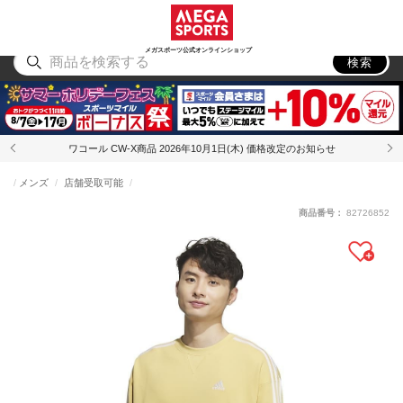
スポーツ
アウトドア
ブランド
アイテム
から探す
から探す
から探す
から探す
メガスポーツ公式オンラインショップ
検索
ワコール CW-X商品 2026年10月1日(木) 価格改定のお知らせ
メンズ
店舗受取可能
商品番号：
82726852