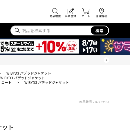
商品検索
会員登録
カート
店舗情報
検索
>
W BYD3 パデッドジャケット
W BYD3 パデッドジャケット
・コート
>
W BYD3 パデッドジャケット
商品番号：
82729583
ケット