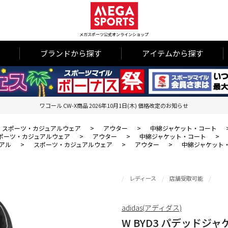
メガスポーツ公式オンラインショップ
ブランドから探す
アイテムから探す
ワコール CW-X商品 2026年10月1日(木) 価格改定のお知らせ
スポーツ・カジュアルウェア
>
アウター
>
中綿ジャケット・コート
ポーツ・カジュアルウェア
>
アウター
>
中綿ジャケット・コート
>
アル
>
スポーツ・カジュアルウェア
>
アウター
>
中綿ジャケット
レディース
店舗受取可能
adidas(アディダス)
W BYD3 パデッドジャ