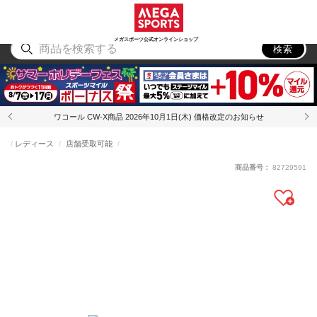
スポーツ
アウトドア
ブランド
アイテム
から探す
から探す
から探す
から探す
メガスポーツ公式オンラインショップ
検索
ワコール CW-X商品 2026年10月1日(木) 価格改定のお知らせ
レディース
店舗受取可能
商品番号：
82729591