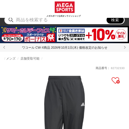
スポーツ
アウトドア
ブランド
アイテム
から探す
から探す
から探す
から探す
メガスポーツ公式オンラインショップ
検索
ワコール CW-X商品 2026年10月1日(木) 価格改定のお知らせ
メンズ
店舗受取可能
商品番号：
82732330