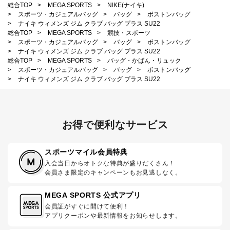
総合TOP
>
MEGA SPORTS
>
NIKE(ナイキ)
>
スポーツ・カジュアルバッグ
>
バッグ
>
ボストンバッグ
>
ナイキ ウィメンズ ジム クラブ バッグ プラス SU22
総合TOP
>
MEGA SPORTS
>
競技・スポーツ
>
スポーツ・カジュアルバッグ
>
バッグ
>
ボストンバッグ
>
ナイキ ウィメンズ ジム クラブ バッグ プラス SU22
総合TOP
>
MEGA SPORTS
>
バッグ・かばん・リュック
>
スポーツ・カジュアルバッグ
>
バッグ
>
ボストンバッグ
>
ナイキ ウィメンズ ジム クラブ バッグ プラス SU22
お得で便利なサービス
スポーツマイル会員特典
入会当日からオトクな特典が盛りだくさん！
会員さま限定のキャンペーンもお見逃しなく。
MEGA SPORTS 公式アプリ
会員証がすぐに開けて便利！
アプリクーポンや最新情報をお知らせします。