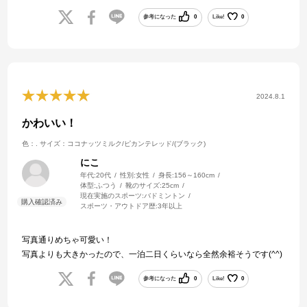
参考になった
0
Like!
0
2024.8.1
かわいい！
色：.
サイズ：ココナッツミルク/ピカンテレッド/(ブラック)
にこ
年代:
20代
性別:
女性
身長:
156～160cm
体型:
ふつう
靴のサイズ:
25cm
現在実施のスポーツ:
バドミントン
スポーツ・アウトドア歴:
3年以上
写真通りめちゃ可愛い！
写真よりも大きかったので、一泊二日くらいなら全然余裕そうです(^^)
参考になった
0
Like!
0