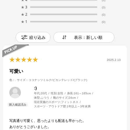
★
3
(0)
★
2
(0)
★
1
(0)
絞り込み
表示：新しい順
2025.2.13
可愛い
色：.
サイズ：ココナッツミルク/ピカンテレッド/(ブラック)
:)
年代:
20代
性別:
女性
身長:
161～165cm
体型:
ふつう
靴のサイズ:
24cm
現在実施のスポーツ:
フィットネス
スポーツ・アウトドア歴:
1年以上～3年未満
写真通り可愛く、思ったよりも配送も早かった。
ありがとうございました。