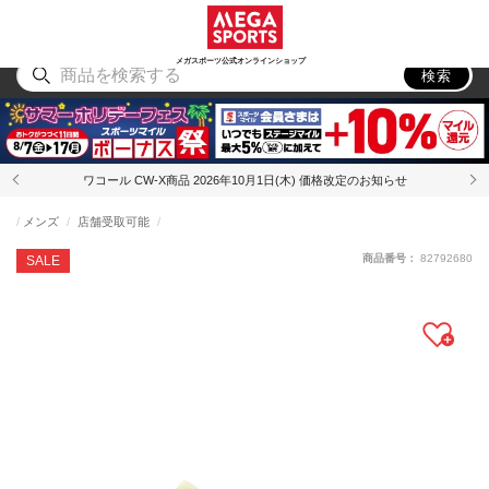
スポーツ
アウトドア
ブランド
アイテム
から探す
から探す
から探す
から探す
メガスポーツ公式オンラインショップ
検索
ワコール CW-X商品 2026年10月1日(木) 価格改定のお知らせ
メンズ
店舗受取可能
商品番号：
82792680
SALE