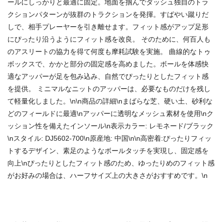
ールにしっかりと最適に固定。地面を掴んでダッシュ独自のトラ
クションパターンが抜群のトラクションを発揮。すばやい蹴りだ
しで、相手プレーヤーを引き離せます。フィット感がアップ足形
にぴったり沿うようにフィット感を改良。 そのために、何百人も
のアスリートの協力を得て何度も摩耗試験を実施。 曲線的なトゥ
ボックスで、かかと部分の固定感を高めました。ボールを体感快
適なアッパーが足を包み込み、自然でぴったりとしたフィット感
を提供。 ミニマルなニットのアッパーは、必要なものだけを残し
て軽量化しました。\n\n商品の詳細\nまばらな芝、硬い土、砂利な
どのフィールドに最適\nアッパーに透明なメッシュ素材を使用\nク
ッション性を備えたインソール\n表示カラー: レモネード/ブラック
\nスタイル: DJ5602-700\n原産地: 中国\n\n高密着:ぴったりフィッ
トするデザイン、素足のようなボールタッチを実現し、固定感を
向上\nぴったりとしたフィット感のため、ゆったりめのフィット感
がお好みの場合は、ハーフサイズ上の大きさがおすすめです。\n
商品番号：8279262383177105