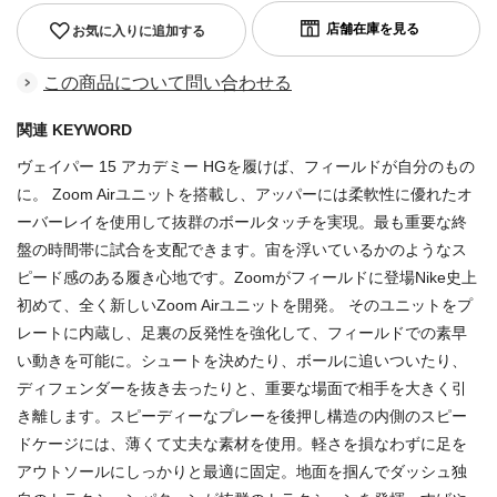
お気に入りに追加する
この商品について問い合わせる
関連 KEYWORD
ヴェイパー 15 アカデミー HGを履けば、フィールドが自分のもの
に。 Zoom Airユニットを搭載し、アッパーには柔軟性に優れたオ
ーバーレイを使用して抜群のボールタッチを実現。最も重要な終
盤の時間帯に試合を支配できます。宙を浮いているかのようなス
ピード感のある履き心地です。Zoomがフィールドに登場Nike史上
初めて、全く新しいZoom Airユニットを開発。 そのユニットをプ
レートに内蔵し、足裏の反発性を強化して、フィールドでの素早
い動きを可能に。シュートを決めたり、ボールに追いついたり、
ディフェンダーを抜き去ったりと、重要な場面で相手を大きく引
き離します。スピーディーなプレーを後押し構造の内側のスピー
ドケージには、薄くて丈夫な素材を使用。軽さを損なわずに足を
アウトソールにしっかりと最適に固定。地面を掴んでダッシュ独