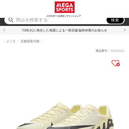
スポーツ
アウトドア
ブランド
アイテム
から探す
から探す
から探す
から探す
メガスポーツ公式オンラインショップ
検索
7/28(火)に発生した地震による一部店舗 臨時休業のお知らせ
メンズ
店舗受取可能
商品番号：
82793191