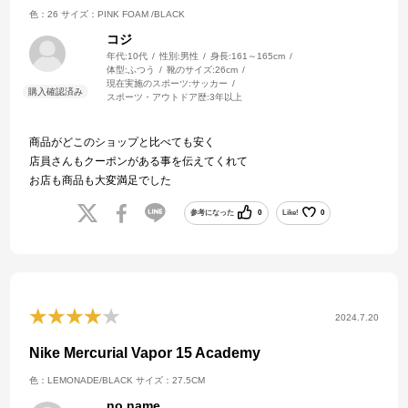
色：26
サイズ：PINK FOAM /BLACK
コジ
年代:
10代
性別:
男性
身長:
161～165cm
体型:
ふつう
靴のサイズ:
26cm
現在実施のスポーツ:
サッカー
スポーツ・アウトドア歴:
3年以上
商品がどこのショップと比べても安く
店員さんもクーポンがある事を伝えてくれて
お店も商品も大変満足でした
参考になった
0
Like!
0
2024.7.20
Nike Mercurial Vapor 15 Academy
色：LEMONADE/BLACK
サイズ：27.5CM
no name