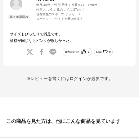
年代:
40代
性別:
男性
身長:
171～175cm
体型:
ふつう
靴のサイズ:
27cm
現在実施のスポーツ:
サッカー
スポーツ・アウトドア歴:
3年以上
サイズもぴったりで満足です。
価格が同じならピンクが欲しかった。
参考になった
0
Like!
0
※レビューを書くには
ログイン
が必要です。
この商品を見た方は、他にこんな商品を見ています