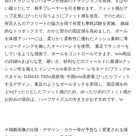
自のトラクションパターンが抜群のトラクションを発揮。すばや
い蹴りだしで、相手プレーヤーを引き離せます。フィット感がア
ップ足形にぴったり沿うようにフィット感を改良。 そのために、
何百人ものアスリートの協力を得て何度も摩耗試験を実施。 曲線
的なトゥボックスで、かかと部分の固定感を高めました。ボール
を体感アッパーには、柔らかく柔軟性に優れたメッシュ素材に薄
いコーティングを施したオーバーレイを使用。 素足でサッカーを
しているような感覚で、ボールをコントロールできます。\n\n商品
の詳細\nまばらな芝、硬い土、砂利などのフィールドに最適\nクッ
ション性を備えたインソール\n表示カラー: レモネード/ブラック\n
スタイル: DJ5632-700\n原産地: 中国\n\n高密着:ぴったりフィット
するデザイン、素足のようなボールタッチを実現し、固定感を向
上\nぴったりとしたフィット感のため、ゆったりめのフィット感が
お好みの場合は、ハーフサイズ上の大きさがおすすめです。\n
商品番号：8279315983177576
※掲載画像の仕様・デザイン・カラー等が予告なく変更される場