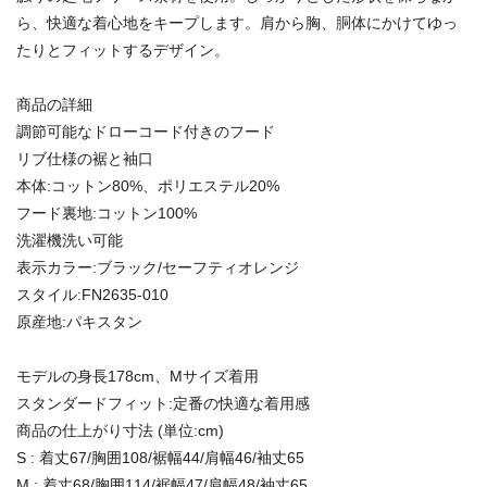
ら、快適な着心地をキープします。肩から胸、胴体にかけてゆっ
たりとフィットするデザイン。
商品の詳細
調節可能なドローコード付きのフード
リブ仕様の裾と袖口
本体:コットン80%、ポリエステル20%
フード裏地:コットン100%
洗濯機洗い可能
表示カラー:ブラック/セーフティオレンジ
スタイル:FN2635-010
原産地:パキスタン
モデルの身長178cm、Mサイズ着用
スタンダードフィット:定番の快適な着用感
商品の仕上がり寸法 (単位:cm)
S : 着丈67/胸囲108/裾幅44/肩幅46/袖丈65
M : 着丈68/胸囲114/裾幅47/肩幅48/袖丈65