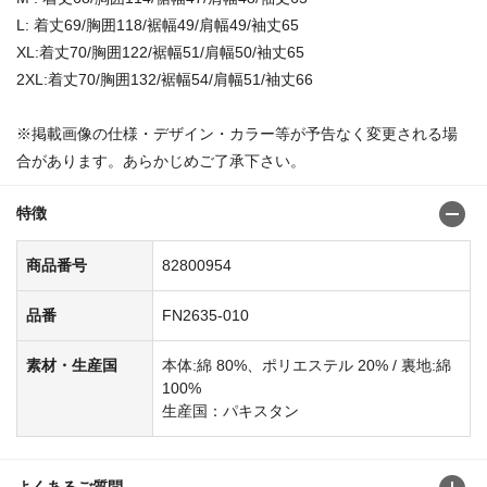
L: 着丈69/胸囲118/裾幅49/肩幅49/袖丈65
XL:着丈70/胸囲122/裾幅51/肩幅50/袖丈65
2XL:着丈70/胸囲132/裾幅54/肩幅51/袖丈66
※掲載画像の仕様・デザイン・カラー等が予告なく変更される場
合があります。あらかじめご了承下さい。
特徴
商品番号
82800954
品番
FN2635-010
素材・生産国
本体:綿 80%、ポリエステル 20% / 裏地:綿
100%
生産国：パキスタン
よくあるご質問