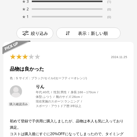
★
3
(1)
★
2
(0)
★
1
(0)
絞り込み
表示：新しい順
2024.11.25
品物は良かった
色：S
サイズ：ブラック/セイル/(セーフティーオレンジ)
りん
年代:
40代
性別:
男性
身長:
166～170cm
体型:
ふつう
靴のサイズ:
26cm
現在実施のスポーツ:
ランニング
スポーツ・アウトドア歴:
3年以上
初めて登録で子供用に購入しましたが、品物は本人も気に入っており
満足。
コストは購入後にすぐに20%OFFになってしまったので、タイミング