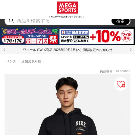
スポーツ
アウトドア
ブランド
アイテム
から探す
から探す
から探す
から探す
メガスポーツ公式オンラインショップ
検索
ワコール CW-X商品 2026年10月1日(木) 価格改定のお知らせ
メンズ
店舗受取可能
商品番号：
82800954