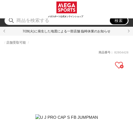
スポーツ
アウトドア
ブランド
アイテム
から探す
から探す
から探す
から探す
メガスポーツ公式オンラインショップ
検索
7/28(火)に発生した地震による一部店舗 臨時休業のお知らせ
店舗受取可能
商品番号：
82804428