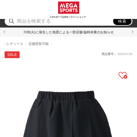
スポーツ
アウトドア
ブランド
アイテム
から探す
から探す
から探す
から探す
メガスポーツ公式オンラインショップ
検索
7/28(火)に発生した地震による一部店舗 臨時休業のお知らせ
レディース
店舗受取可能
商品番号：
82820739
SALE