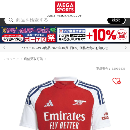
スポーツ
アウトドア
ブランド
アイテム
から探す
から探す
から探す
から探す
メガスポーツ公式オンラインショップ
検索
ワコール CW-X商品 2026年10月1日(木) 価格改定のお知らせ
ジュニア
店舗受取可能
商品番号：
82996836