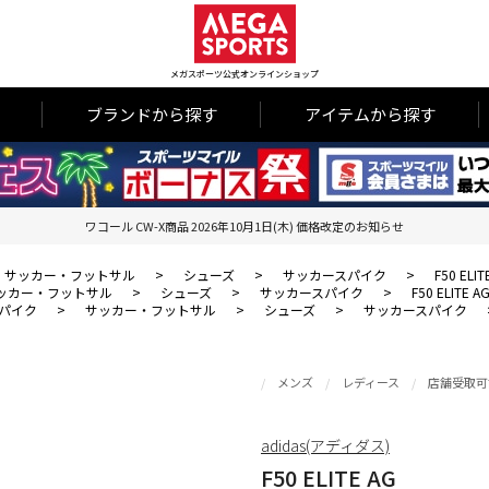
メガスポーツ公式オンラインショップ
ブランドから探す
アイテムから探す
ワコール CW-X商品 2026年10月1日(木) 価格改定のお知らせ
サッカー・フットサル
>
シューズ
>
サッカースパイク
>
F50 ELIT
ッカー・フットサル
>
シューズ
>
サッカースパイク
>
F50 ELITE A
パイク
>
サッカー・フットサル
>
シューズ
>
サッカースパイク
メンズ
レディース
店舗受取可
adidas(アディダス)
F50 ELITE AG