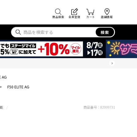
商品検索
会員登録
カート
店舗情報
検索
E AG
G
>
F50 ELITE AG
能
商品番号：
82999731