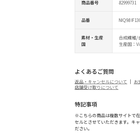
商品番号
82999731
品番
NIQ98 IF13
素材・生産
合成繊維/
国
生産国：Vi
よくあるご質問
返品・キャンセルについて
お
店舗受け取りについて
特記事項
※こちらの商品は複数サイトで
セルとさせていただきます。キ
ださい。