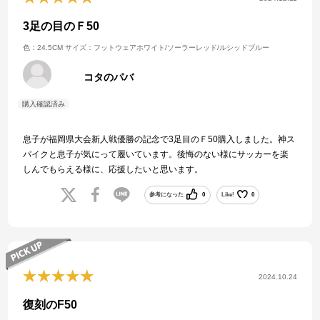
3足の目のＦ50
色：24.5CM
サイズ：フットウェアホワイト/ソーラーレッド/ルシッドブルー
コタのパバ
息子が福岡県大会新人戦優勝の記念で3足目のＦ50購入しました。神ス
パイクと息子が気にって履いています。後悔のない様にサッカーを楽
しんでもらえる様に、応援したいと思います。
参考になった
0
Like!
0
2024.10.24
復刻のF50