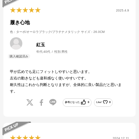
2025.4.9
履き心地
色：ターボ/オーロラブラック/プラチナメタリック
サイズ：26.0CM
紅玉
年代:
40代
性別:
男性
甲が広めでも足にフィットしやすいと思います。
左右の動きなども違和感なく使いやすいです。
耐久性はこれから判断となりますが、全体的に良い製品だと思いま
す。
参考になった
0
Like!
0
2024.12.11