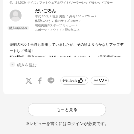
色：24.5CM
サイズ：フットウェアホワイト/ソーラーレッド/ルシッドブルー
だいごろん
年代:
30代
性別:
男性
身長:
166～170cm
体型:
ふつう
靴のサイズ:
25cm
現在実施のスポーツ:
サッカー
スポーツ・アウトドア歴:
3年以上
復刻のF50！当時も着用していましたが、その頃よりもかなりアップデ
ートして登場！
私は横幅、甲高ですが、24.5㎝でもぴったりでした。（若干横幅きつ
いが、少し伸びることを考えると許容範囲）
続きを読む
軽く走りやすい！ので是非試して見てください！
参考になった
0
Like!
0
もっと見る
※レビューを書くには
ログイン
が必要です。