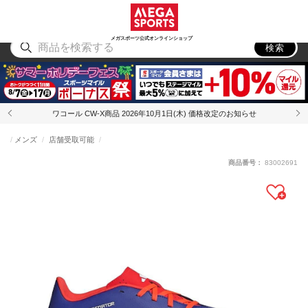
スポーツ
アウトドア
ブランド
アイテム
から探す
から探す
から探す
から探す
メガスポーツ公式オンラインショップ
検索
ワコール CW-X商品 2026年10月1日(木) 価格改定のお知らせ
メンズ
店舗受取可能
商品番号：
83002691