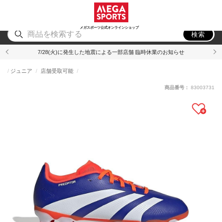
スポーツ
アウトドア
ブランド
アイテム
から探す
から探す
から探す
から探す
メガスポーツ公式オンラインショップ
検索
7/28(火)に発生した地震による一部店舗 臨時休業のお知らせ
ジュニア
店舗受取可能
商品番号：
83003731