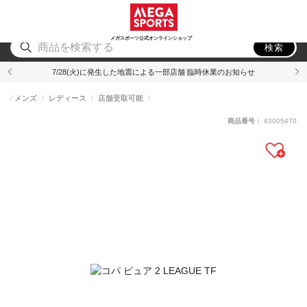
スポーツ
アウトドア
ブランド
アイテム
から探す
から探す
から探す
から探す
メガスポーツ公式オンラインショップ
検索
7/28(火)に発生した地震による一部店舗 臨時休業のお知らせ
メンズ
レディース
店舗受取可能
商品番号：
83005470