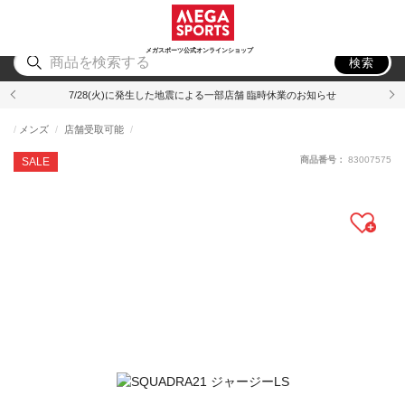
スポーツ
アウトドア
ブランド
アイテム
から探す
から探す
から探す
から探す
メガスポーツ公式オンラインショップ
検索
7/28(火)に発生した地震による一部店舗 臨時休業のお知らせ
メンズ
店舗受取可能
商品番号：
83007575
SALE