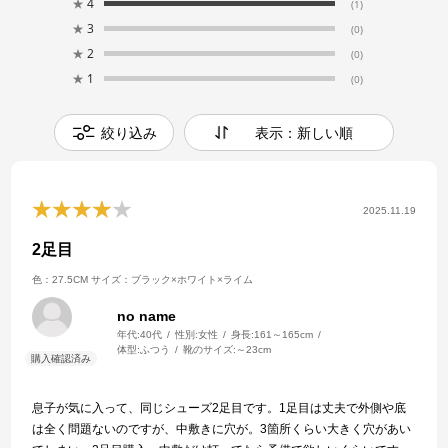
★
4
(1)
★
3
(0)
★
2
(0)
★
1
(0)
絞り込み
表示：新しい順
2025.11.19
2足目
色：27.5CM
サイズ：ブラック×ホワイト×ライム
no name
年代:
40代
性別:
女性
身長:
161～165cm
体型:
ふつう
靴のサイズ:
～23cm
息子が気に入って、同じシューズ2足目です。1足目は丈夫で外側や底
は全く問題ないのですが、中敷きに穴が。3箇所くらい大きく穴があい