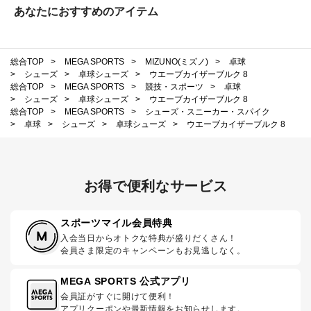
あなたにおすすめのアイテム
総合TOP
>
MEGA SPORTS
>
MIZUNO(ミズノ)
>
卓球
>
シューズ
>
卓球シューズ
>
ウエーブカイザーブルク 8
総合TOP
>
MEGA SPORTS
>
競技・スポーツ
>
卓球
>
シューズ
>
卓球シューズ
>
ウエーブカイザーブルク 8
総合TOP
>
MEGA SPORTS
>
シューズ・スニーカー・スパイク
>
卓球
>
シューズ
>
卓球シューズ
>
ウエーブカイザーブルク 8
お得で便利なサービス
スポーツマイル会員特典
入会当日からオトクな特典が盛りだくさん！
会員さま限定のキャンペーンもお見逃しなく。
MEGA SPORTS 公式アプリ
会員証がすぐに開けて便利！
アプリクーポンや最新情報をお知らせします。