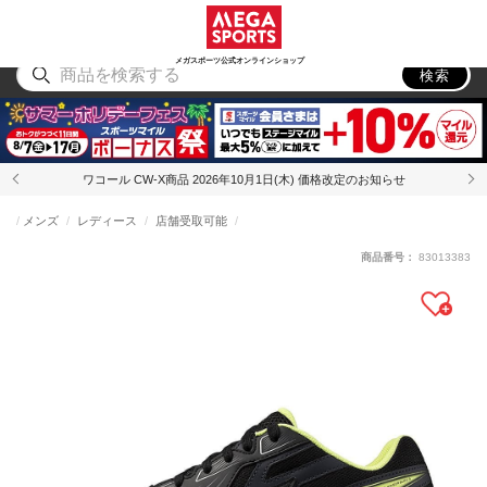
スポーツ
アウトドア
ブランド
アイテム
から探す
から探す
から探す
から探す
メガスポーツ公式オンラインショップ
検索
ワコール CW-X商品 2026年10月1日(木) 価格改定のお知らせ
メンズ
レディース
店舗受取可能
商品番号：
83013383