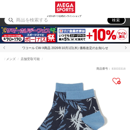
スポーツ
アウトドア
ブランド
アイテム
から探す
から探す
から探す
から探す
メガスポーツ公式オンラインショップ
検索
ワコール CW-X商品 2026年10月1日(木) 価格改定のお知らせ
メンズ
店舗受取可能
商品番号：
83033316