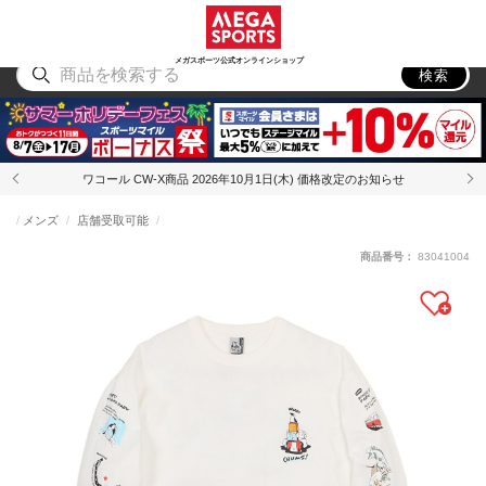
スポーツ
アウトドア
ブランド
アイテム
から探す
から探す
から探す
から探す
メガスポーツ公式オンラインショップ
検索
ワコール CW-X商品 2026年10月1日(木) 価格改定のお知らせ
メンズ
店舗受取可能
商品番号：
83041004