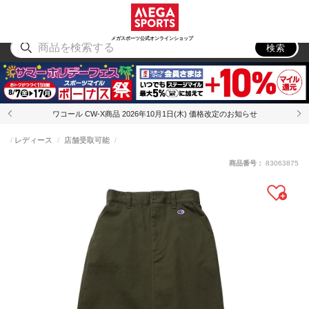
スポーツ
アウトドア
ブランド
アイテム
から探す
から探す
から探す
から探す
メガスポーツ公式オンラインショップ
検索
ワコール CW-X商品 2026年10月1日(木) 価格改定のお知らせ
レディース
店舗受取可能
商品番号：
83063875