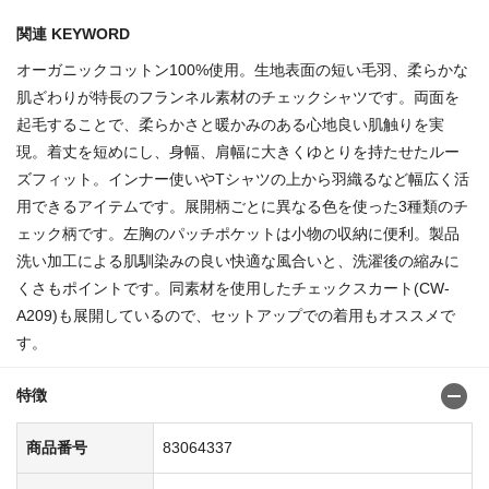
関連 KEYWORD
オーガニックコットン100%使用。生地表面の短い毛羽、柔らかな
肌ざわりが特長のフランネル素材のチェックシャツです。両面を
起毛することで、柔らかさと暖かみのある心地良い肌触りを実
現。着丈を短めにし、身幅、肩幅に大きくゆとりを持たせたルー
ズフィット。インナー使いやTシャツの上から羽織るなど幅広く活
用できるアイテムです。展開柄ごとに異なる色を使った3種類のチ
ェック柄です。左胸のパッチポケットは小物の収納に便利。製品
洗い加工による肌馴染みの良い快適な風合いと、洗濯後の縮みに
くさもポイントです。同素材を使用したチェックスカート(CW-
A209)も展開しているので、セットアップでの着用もオススメで
す。
特徴
商品番号
83064337