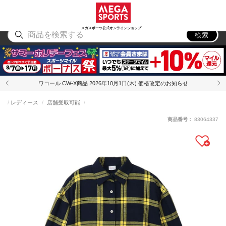
スポーツ
アウトドア
ブランド
アイテム
から探す
から探す
から探す
から探す
メガスポーツ公式オンラインショップ
検索
ワコール CW-X商品 2026年10月1日(木) 価格改定のお知らせ
レディース
店舗受取可能
商品番号：
83064337