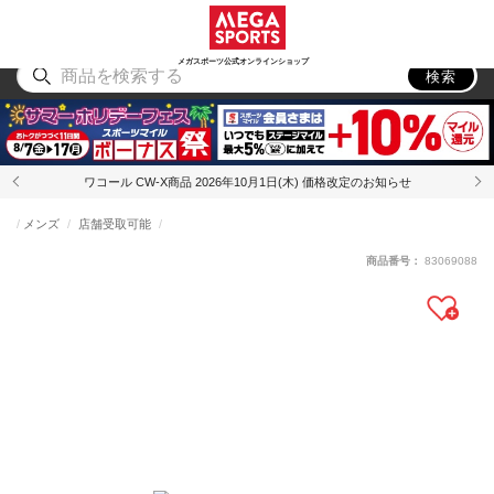
スポーツ
アウトドア
ブランド
アイテム
から探す
から探す
から探す
から探す
メガスポーツ公式オンラインショップ
検索
ワコール CW-X商品 2026年10月1日(木) 価格改定のお知らせ
メンズ
店舗受取可能
商品番号：
83069088