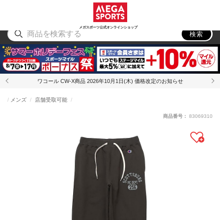
スポーツ
アウトドア
ブランド
アイテム
から探す
から探す
から探す
から探す
メガスポーツ公式オンラインショップ
検索
ワコール CW-X商品 2026年10月1日(木) 価格改定のお知らせ
メンズ
店舗受取可能
商品番号：
83069310