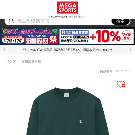
スポーツ
アウトドア
ブランド
アイテム
から探す
から探す
から探す
から探す
メガスポーツ公式オンラインショップ
検索
ワコール CW-X商品 2026年10月1日(木) 価格改定のお知らせ
メンズ
店舗受取可能
商品番号：
83071746