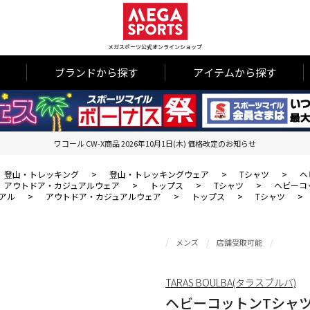
メガスポーツ公式オンラインショップ
ブランドから探す
アイテムから探す
ワコール CW-X商品 2026年10月1日(木) 価格改定のお知らせ
登山・トレッキング
>
登山・トレッキングウェア
>
Tシャツ
>
ヘ
アウトドア・カジュアルウェア
>
トップス
>
Tシャツ
>
ヘビーコ
アル
>
アウトドア・カジュアルウェア
>
トップス
>
Tシャツ
>
メンズ
店舗受取可能
TARAS BOULBA(タラスブルバ)
ヘビーコットンTシャツ