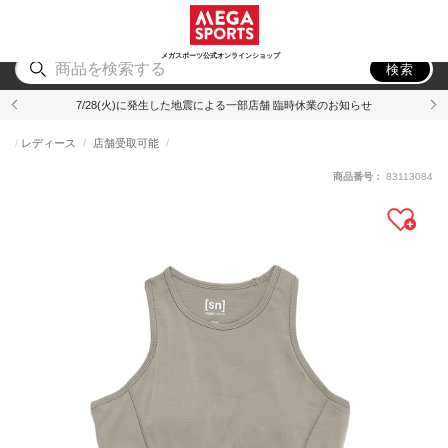
スポーツ
アウトドア
ブランド
アイテム
から探す
から探す
から探す
から探す
メガスポーツ公式オンラインショップ
検索
7/28(火)に発生した地震による一部店舗 臨時休業のお知らせ
レディース
店舗受取可能
商品番号：
83113084