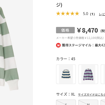
ジ)
5.0
（1）
レ
￥8,470
(税
メーカー希望小売価格
￥12,100(税込)
獲得ステージマイル：最大
4
カラー：45
サイズ：XL
サイズガイドはこち
S
M