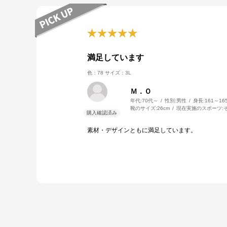
満足しています
色：78
サイズ：3L
Ｍ．Ｏ
年代:
70代～
性別:
男性
身長:
161～16
靴のサイズ:
26cm
現在実施のスポーツ:
素材・デザインともに満足しています。