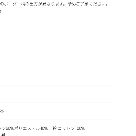
のボーダー柄の出方が異なります。予めご了承ください。
幅
RN
トン60%ポリエステル40%、衿:コットン100%
中国