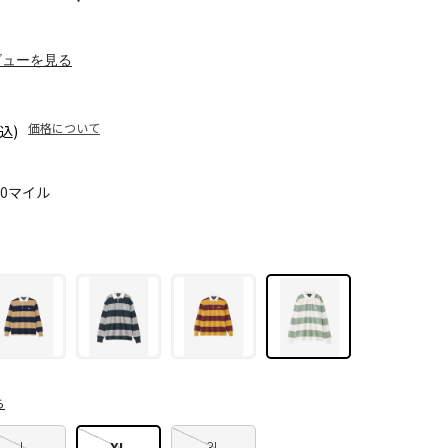
ビューを見る
価格について
込)
20マイル
ら
L
XL
3L