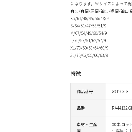
になります。※サイズによって裾
身丈/身幅/肩幅/袖丈/裾幅/袖口
XS/61/48/45/56/48/9
S/64/51/47/58/51/9
M/67/54/49/60/54/9
L/70/57/51/62/57/9
XL/73/60/53/64/60/9
3L/76/63/55/66/63/9
特徴
商品番号
83120303
品番
RA44132 G
素材・生産
本体:コッ
国
生産国：