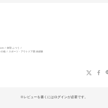
5cm
体型:
ふつう
その他
スポーツ・アウトドア歴:
未経験
※レビューを書くには
ログイン
が必要です。