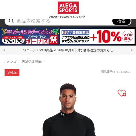
スポーツ
アウトドア
ブランド
アイテム
から探す
から探す
から探す
から探す
メガスポーツ公式オンラインショップ
検索
ワコール CW-X商品 2026年10月1日(木) 価格改定のお知らせ
メンズ
店舗受取可能
商品番号：
83124529
SALE