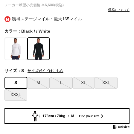
メーカー希望小売価格
￥6,600(税込)
価格について
獲得ステージマイル：最大
165マイル
カラー：Black / / White
サイズ：S
サイズガイドはこちら
S
M
L
XL
XXL
XXXL
173cm / 70kg
M
Find your size