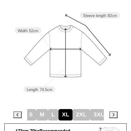
Sleeve length
82cm
Width
52cm
Length
74.5cm
S
M
L
XL
2XL
3XL
XXXL
173cm 70kgRecommended