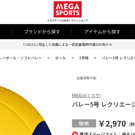
メガスポーツ公式オンラインショップ
ブランドから探す
アイテムから探す
7/28(火)に発生した地震による一部店舗 臨時休業のお知らせ
レーボール・ソフトバレー
>
ボール
>
5号球
>
バレー5号 レクリエ
店舗受取可能
MIKASA(ミカサ)
バレー5号 レクリエーシ
￥2,970
(税
獲得ステージマイル：最大
1