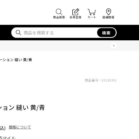
商品検索
会員登録
カート
店舗情報
検索
ーション 縫い 黄/青
商品番号：
83130393
ョン 縫い 黄/青
価格について
込)
45マイル