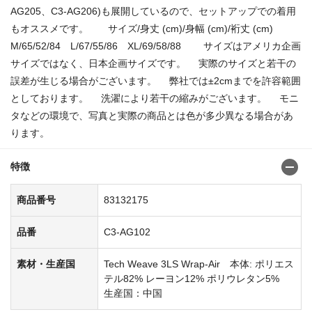
AG205、C3-AG206)も展開しているので、セットアップでの着用
もオススメです。 サイズ/身丈 (cm)/身幅 (cm)/裄丈 (cm)
M/65/52/84 L/67/55/86 XL/69/58/88 サイズはアメリカ企画
サイズではなく、日本企画サイズです。 実際のサイズと若干の
誤差が生じる場合がございます。 弊社では±2cmまでを許容範囲
としております。 洗濯により若干の縮みがございます。 モニ
タなどの環境で、写真と実際の商品とは色が多少異なる場合があ
ります。
特徴
商品番号
83132175
品番
C3-AG102
素材・生産国
Tech Weave 3LS Wrap-Air 本体: ポリエス
テル82% レーヨン12% ポリウレタン5%
生産国：中国