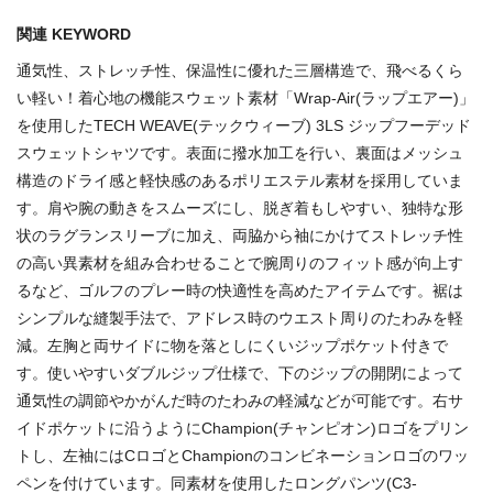
関連 KEYWORD
通気性、ストレッチ性、保温性に優れた三層構造で、飛べるくら
い軽い！着心地の機能スウェット素材「Wrap-Air(ラップエアー)」
を使用したTECH WEAVE(テックウィーブ) 3LS ジップフーデッド
スウェットシャツです。表面に撥水加工を行い、裏面はメッシュ
構造のドライ感と軽快感のあるポリエステル素材を採用していま
す。肩や腕の動きをスムーズにし、脱ぎ着もしやすい、独特な形
状のラグランスリーブに加え、両脇から袖にかけてストレッチ性
の高い異素材を組み合わせることで腕周りのフィット感が向上す
るなど、ゴルフのプレー時の快適性を高めたアイテムです。裾は
シンプルな縫製手法で、アドレス時のウエスト周りのたわみを軽
減。左胸と両サイドに物を落としにくいジップポケット付きで
す。使いやすいダブルジップ仕様で、下のジップの開閉によって
通気性の調節やかがんだ時のたわみの軽減などが可能です。右サ
イドポケットに沿うようにChampion(チャンピオン)ロゴをプリン
トし、左袖にはCロゴとChampionのコンビネーションロゴのワッ
ペンを付けています。同素材を使用したロングパンツ(C3-