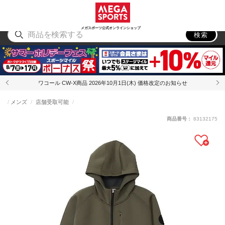
スポーツ
アウトドア
ブランド
アイテム
から探す
から探す
から探す
から探す
メガスポーツ公式オンラインショップ
検索
ワコール CW-X商品 2026年10月1日(木) 価格改定のお知らせ
メンズ
店舗受取可能
商品番号：
83132175