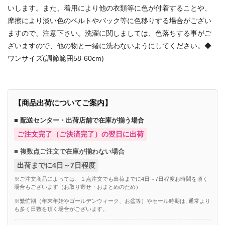
いします。また、着用により他の衣類等に色が付着することや、
摩擦により淡い色のベルトやバック等に色移りする場合がござい
ますので、注意下さい。洗濯に関しましては、色落ちする事がご
ざいますので、他の物と一緒に洗わないようにしてください。◆
ワンサイズ(調節範囲58-60cm)
【商品出荷についてご案内】
■ 配送センター・出荷店舗で在庫が揃う場合
ご注文完了（ご決済完了）の翌日に出荷
■ 複数点ご注文で在庫が揃わない場合
出荷までに4日～7日程度
※ご注文商品によっては、１点注文でも出荷までに4日～7日程度お時間を頂く
場合もございます（お取り寄せ・おまとめのため）
※繁忙期（年末年始やゴールデンウィーク、お盆等）やセール時期は, 通常より
も多く日数を頂く場合がございます。