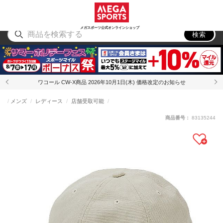
スポーツ
アウトドア
ブランド
アイテム
から探す
から探す
から探す
から探す
メガスポーツ公式オンラインショップ
検索
ワコール CW-X商品 2026年10月1日(木) 価格改定のお知らせ
メンズ
レディース
店舗受取可能
商品番号：
83135244