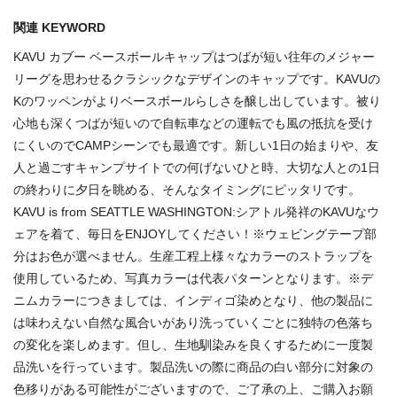
関連 KEYWORD
KAVU カブー ベースボールキャップはつばが短い往年のメジャー
リーグを思わせるクラシックなデザインのキャップです。KAVUの
Kのワッペンがよりベースボールらしさを醸し出しています。被り
心地も深くつばが短いので自転車などの運転でも風の抵抗を受け
にくいのでCAMPシーンでも最適です。新しい1日の始まりや、友
人と過ごすキャンプサイトでの何げないひと時、大切な人との1日
の終わりに夕日を眺める、そんなタイミングにピッタリです。
KAVU is from SEATTLE WASHINGTON:シアトル発祥のKAVUなウ
ェアを着て、毎日をENJOYしてください！※ウェビングテープ部
分はお色が選べません。生産工程上様々なカラーのストラップを
使用しているため、写真カラーは代表パターンとなります。※デ
ニムカラーにつきましては、インディゴ染めとなり、他の製品に
は味わえない自然な風合いがあり洗っていくごとに独特の色落ち
の変化を楽しめます。但し、生地馴染みを良くするために一度製
品洗いを行っています。製品洗いの際に商品の白い部分に対象の
色移りがある可能性がございますので、ご了承の上、ご購入お願