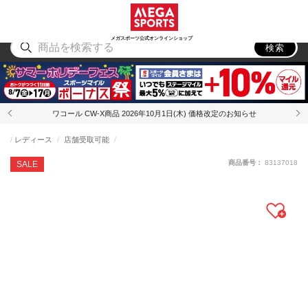
スポーツ
アウトドア
ブランド
アイテム
から探す
から探す
から探す
から探す
メガスポーツ公式オンラインショップ
検索
ワコール CW-X商品 2026年10月1日(木) 価格改定のお知らせ
レディース
店舗受取可能
商品番号：
83137018
SALE