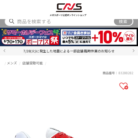
SHOES
WEAR
ACCESSORY
BRAND
RANKING
メガスポーツ公式オンラインショップ
検索
7/28(火)に発生した地震による一部店舗 臨時休業のお知らせ
メンズ
店舗受取可能
商品番号：
83288282