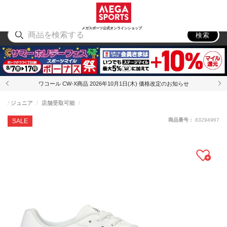
スポーツ
アウトドア
ブランド
アイテム
から探す
から探す
から探す
から探す
メガスポーツ公式オンラインショップ
検索
ワコール CW-X商品 2026年10月1日(木) 価格改定のお知らせ
ジュニア
店舗受取可能
商品番号：
83294967
SALE