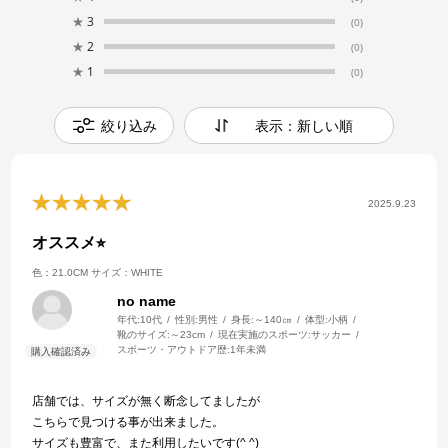
★
3
(0)
★
2
(0)
★
1
(0)
絞り込み
表示：新しい順
2025.9.23
オススメ⭐︎
色：21.0CM
サイズ：WHITE
no name
年代:
10代
性別:
男性
身長:
～140㎝
体型:
小柄
靴のサイズ:
～23cm
現在実施のスポーツ:
サッカー
スポーツ・アウトドア歴:
1年未満
店舗では、サイズが無く断念してましたが
こちらで見つける事が出来ました。
サイズも豊富で、また利用したいです(^ ^)