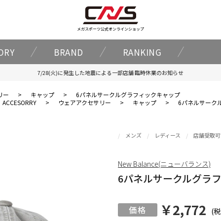
メガスポーツ公式オンラインショップ
ORY
BRAND
RANKING
7/28(火)に発生した地震による一部店舗 臨時休業のお知らせ
リー
>
キャップ
>
6パネルサークルグラフィックキャップ
ACCESORRY
>
ウェアアクセサリー
>
キャップ
>
6パネルサーク
メンズ
レディース
店舗受取可
New Balance(ニューバランス)
6パネルサークルグラ
￥2,772
(税