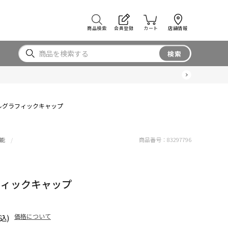
商品検索
会員登録
カート
店舗情報
検索
ルグラフィックキャップ
能
商品番号：
83297796
フィックキャップ
価格について
込)