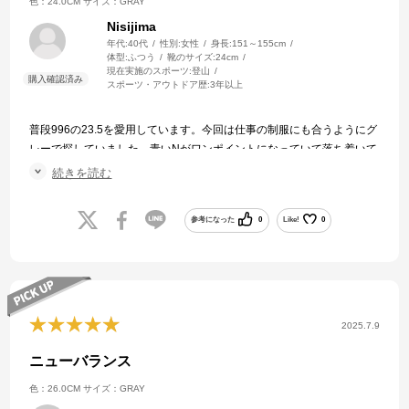
色：24.0CM
サイズ：GRAY
Nisijima
年代:
40代
性別:
女性
身長:
151～155cm
体型:
ふつう
靴のサイズ:
24cm
現在実施のスポーツ:
登山
スポーツ・アウトドア歴:
3年以上
普段996の23.5を愛用しています。今回は仕事の制服にも合うようにグ
レーで探していました。青いNがワンポイントになっていて落ち着いて
いながら大好きなニューバランスを主張して気に入ってます。サイズ
続きを読む
は24にしてぴったりでした。配送も早くありがたかったです。
参考になった
0
Like!
0
2025.7.9
ニューバランス
色：26.0CM
サイズ：GRAY