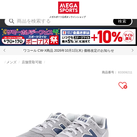
スポーツ
アウトドア
ブランド
アイテム
から探す
から探す
から探す
から探す
メガスポーツ公式オンラインショップ
検索
ワコール CW-X商品 2026年10月1日(木) 価格改定のお知らせ
メンズ
店舗受取可能
商品番号：
83309211