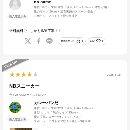
no name
年代:
50代
性別:
男性
身長:
161～165cm
体型:
小柄
靴のサイズ:
26cm
現在実施のスポーツ:
登山
スポーツ・アウトドア歴:
3年以上
送料無料で、しかも迅速丁寧！！
参考になった
0
Like!
0
2025.6.18
NBスニーカー
色：25.0CM
サイズ：GRAY
カレーパンだ
年代:
50代
性別:
女性
身長:
166～170cm
体型:
ふつう
靴のサイズ:
25cm
現在実施のスポーツ:
フィットネス
スポーツ・アウトドア歴:
1年以上～3年未満