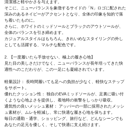
清潔感と軽やかさを与えます。
そこに、ニューバランスを象徴するサイドの「N」ロゴに配された
深みのあるネイビーがアクセントとなり、全体の印象を知的で落
ち着いたものに。
さらに、ホワイトのミッドソールとブラックのアウトソールが、
全体のバランスを引き締めます。
カジュアルスタイルはもちろん、きれいめなスタイリングの外し
としても活躍する、マルチな配色です。
2. 【一度履いたら手放せない、極上の履き心地】
見た目の美しさだけでなく、ニューバランスが長年培ってきた快
適性へのこだわりが、この一足にも凝縮されています。
軽量設計： 長時間履いても足への負担が少なく、軽快なステップ
をサポート。
優れたクッション性： 独自のEVAミッドソールが、足裏に吸い付
くような心地よさを提供し、着地時の衝撃をしっかり吸収。
通気性の良いメッシュ素材： アッパーの一部に採用されたメッシ
ュ素材が、ムレを軽減し、常に快適な履き心地を保ちます。
毎日の通勤・通学、ショッピング、旅行など、どんなシーンでも
あなたの足元を優しく、そして快適に支え続けます。