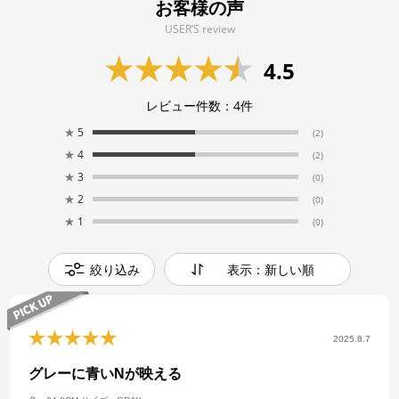
お客様の声
USER’S review
4.5
レビュー件数：
4
件
★
5
(2)
★
4
(2)
★
3
(0)
★
2
(0)
★
1
(0)
絞り込み
表示：新しい順
2025.8.7
グレーに青いNが映える