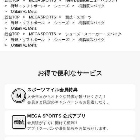
総合TOP
>
MEGA SPORTS
>
New Balance(ニューバランス)
>
野球・ソフトボール
>
シューズ
>
樹脂底スパイク
>
Ohtani v1 Metal
総合TOP
>
MEGA SPORTS
>
競技・スポーツ
>
野球・ソフトボール
>
シューズ
>
樹脂底スパイク
>
Ohtani v1 Metal
総合TOP
>
MEGA SPORTS
>
シューズ・スニーカー・スパイク
>
野球・ソフトボール
>
シューズ
>
樹脂底スパイク
>
Ohtani v1 Metal
お得で便利なサービス
スポーツマイル会員特典
入会当日からオトクな特典が盛りだくさん！
会員さま限定のキャンペーンもお見逃しなく。
MEGA SPORTS 公式アプリ
会員証がすぐに開けて便利！
アプリクーポンや最新情報をお知らせします。