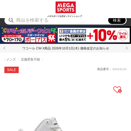
スポーツ
アウトドア
ブランド
アイテム
から探す
から探す
から探す
から探す
メガスポーツ公式オンラインショップ
検索
ワコール CW-X商品 2026年10月1日(木) 価格改定のお知らせ
メンズ
店舗受取可能
商品番号：
83316133
SALE