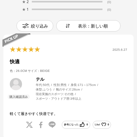
★
2
(0)
★
1
(0)
絞り込み
表示：新しい順
2025.6.27
快適
色：26.0CM
サイズ：BEIGE
テル
年代:
50代
性別:
男性
身長:
171～175cm
体型:
ふつう
靴のサイズ:
26cm
現在実施のスポーツ:
その他
スポーツ・アウトドア歴:
3年以上
軽くて履きやすく快適です。
参考になった
0
Like!
0