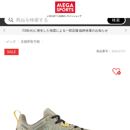
スポーツ
アウトドア
ブランド
アイテム
から探す
から探す
から探す
から探す
メガスポーツ公式オンラインショップ
検索
7/28(火)に発生した地震による一部店舗 臨時休業のお知らせ
メンズ
店舗受取可能
商品番号：
83323717
SALE