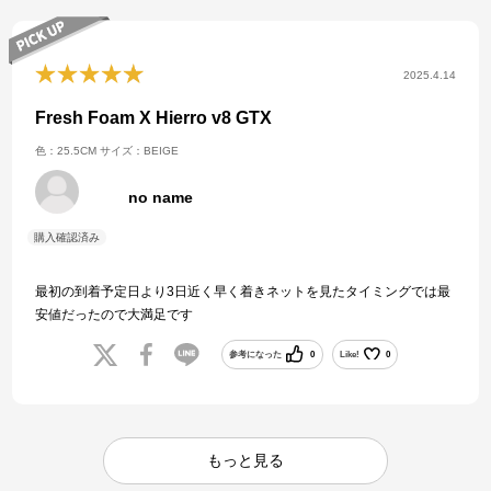
ちなみに、乾いていればツルツルしたタイルやマンホールでも滑りま
せん。
2025.4.14
配送は早くて、注文した日は既に夜遅くでしたが翌々日には届きまし
た。
Fresh Foam X Hierro v8 GTX
梱包もしっかり箱に入れて送っていただき問題なく届きました。
色：25.5CM
サイズ：BEIGE
no name
最初の到着予定日より3日近く早く着きネットを見たタイミングでは最
安値だったので大満足です
参考になった
0
Like!
0
もっと見る