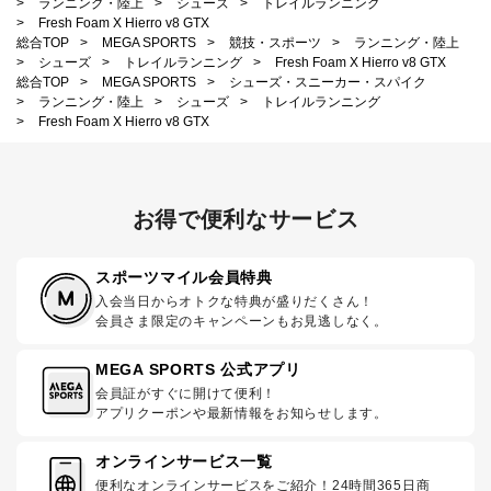
>
ランニング・陸上
>
シューズ
>
トレイルランニング
>
Fresh Foam X Hierro v8 GTX
総合TOP
>
MEGA SPORTS
>
競技・スポーツ
>
ランニング・陸上
>
シューズ
>
トレイルランニング
>
Fresh Foam X Hierro v8 GTX
総合TOP
>
MEGA SPORTS
>
シューズ・スニーカー・スパイク
>
ランニング・陸上
>
シューズ
>
トレイルランニング
>
Fresh Foam X Hierro v8 GTX
お得で便利なサービス
スポーツマイル会員特典
入会当日からオトクな特典が盛りだくさん！
会員さま限定のキャンペーンもお見逃しなく。
MEGA SPORTS 公式アプリ
会員証がすぐに開けて便利！
アプリクーポンや最新情報をお知らせします。
オンラインサービス一覧
便利なオンラインサービスをご紹介！24時間365日商