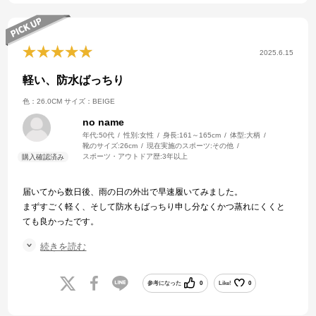
2025.6.15
軽い、防水ばっちり
色：26.0CM
サイズ：BEIGE
no name
年代:
50代
性別:
女性
身長:
161～165cm
体型:
大柄
靴のサイズ:
26cm
現在実施のスポーツ:
その他
スポーツ・アウトドア歴:
3年以上
届いてから数日後、雨の日の外出で早速履いてみました。
まずすごく軽く、そして防水もばっちり申し分なくかつ蒸れにくくと
ても良かったです。
朝から夜まで約12時間ほど履きっぱなしでしたが快適でした。
続きを読む
走ってはないですが、ちょっとした林の中みたいな所も足元が不安な
ことは全く無く歩きやすかったです。
唯一怖いところは濡れているツルツルしたタイルやマンホールなど
参考になった
0
Like!
0
で、そういう場所は滑りますので雪道を歩くみたいな感じで行かない
とコケそうです。