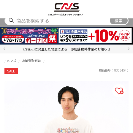
SHOES
WEAR
ACCESSORY
BRAND
RANKING
メガスポーツ公式オンラインショップ
検索
7/28(火)に発生した地震による一部店舗 臨時休業のお知らせ
メンズ
店舗受取可能
商品番号：
83334540
SALE