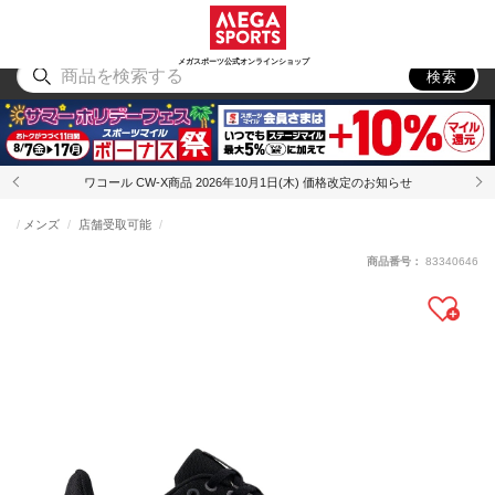
スポーツ
アウトドア
ブランド
アイテム
から探す
から探す
から探す
から探す
メガスポーツ公式オンラインショップ
検索
ワコール CW-X商品 2026年10月1日(木) 価格改定のお知らせ
メンズ
店舗受取可能
商品番号：
83340646