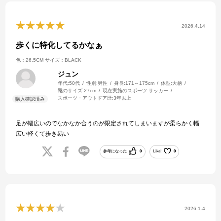
2026.4.14
歩くに特化してるかなぁ
色：26.5CM
サイズ：BLACK
ジュン
年代:
50代
性別:
男性
身長:
171～175cm
体型:
大柄
靴のサイズ:
27cm
現在実施のスポーツ:
サッカー
スポーツ・アウトドア歴:
3年以上
足が幅広いのでなかなか合うのが限定されてしまいますが柔らかく幅
広い軽くて歩き易い
参考になった
0
Like!
0
2026.1.4