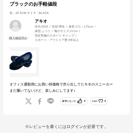
ブラックのお手軽値段
色：26.5CM
サイズ：BLACK
アキオ
年代:
50代
性別:
男性
身長:
171～175cm
体型:
ふつう
靴のサイズ:
27cm
現在実施のスポーツ:
キャンプ
スポーツ・アウトドア歴:
3年以上
オフィス通勤用にお買い得価格で売り出してたＮＢのスニーカー
まだ履いてないけど、楽しみにしてます♪
参考になった
0
Like!
0
※レビューを書くには
ログイン
が必要です。