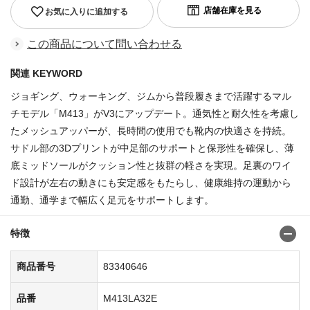
お気に入りに追加する
この商品について問い合わせる
関連 KEYWORD
ジョギング、ウォーキング、ジムから普段履きまで活躍するマル
チモデル「M413」がV3にアップデート。通気性と耐久性を考慮し
たメッシュアッパーが、長時間の使用でも靴内の快適さを持続。
サドル部の3Dプリントが中足部のサポートと保形性を確保し、薄
底ミッドソールがクッション性と抜群の軽さを実現。足裏のワイ
ド設計が左右の動きにも安定感をもたらし、健康維持の運動から
通勤、通学まで幅広く足元をサポートします。
特徴
商品番号
83340646
品番
M413LA32E